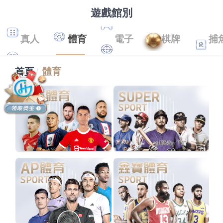
遊戲館別
真人
體育
電子
棋牌
捕
首頁
體育